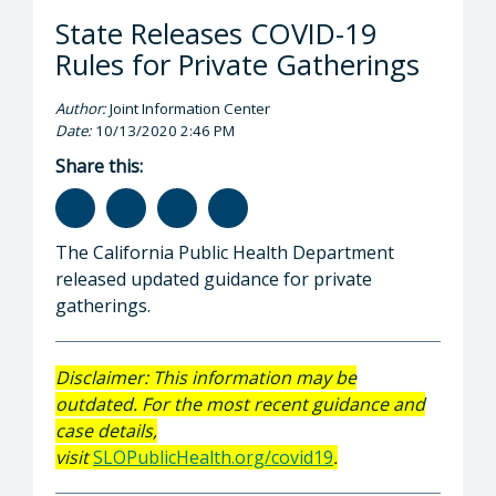
State Releases COVID-19
Rules for Private Gatherings
Author:
Joint Information Center
Date:
10/13/2020 2:46 PM
Share this:
The California Public Health Department
released updated guidance for private
gatherings.
Disclaimer: This information may be
outdated. For the most recent guidance and
case details,
visit
SLOPublicHealth.org/covid19
.