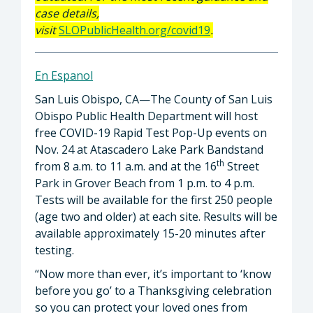
case details,
visit
SLOPublicHealth.org/covid19
.
En Espanol
San Luis Obispo, CA—The County of San Luis
Obispo Public Health Department will host
free COVID-19 Rapid Test Pop-Up events on
Nov. 24 at Atascadero Lake Park Bandstand
th
from 8 a.m. to 11 a.m. and at the 16
Street
Park in Grover Beach from 1 p.m. to 4 p.m.
Tests will be available for the first 250 people
(age two and older) at each site. Results will be
available approximately 15-20 minutes after
testing.
“Now more than ever, it’s important to ‘know
before you go’ to a Thanksgiving celebration
so you can protect your loved ones from