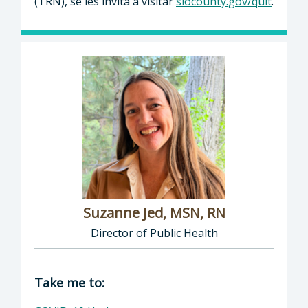
(TRN), se les invita a visitar
slocounty.gov/quit
.
Suzanne Jed, MSN, RN
Director of Public Health
Director of Department of Public Health: Suz
Take me to: